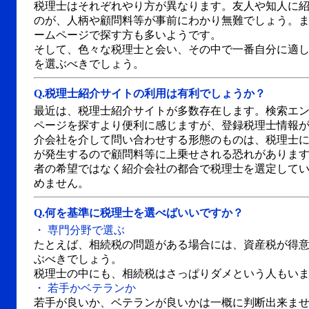
税理士はそれぞれやり方が異なります。友人や知人に
のが、人柄や顧問料等が事前にわかり無難でしょう。
ームページで探す方も多いようです。
そして、色々な税理士と会い、その中で一番自分に適
を選ぶべきでしょう。
Q.
税理士紹介サイトの利用は有利でしょうか？
最近は、税理士紹介サイトが多数存在します。検索エ
ページを探すより便利に感じますが、登録税理士情報
介会社を介して問い合わせする形態のものは、税理士
が発生するので顧問料等に上乗せされる恐れがありま
者の希望ではなく紹介会社の都合で税理士を選定して
めません。
Q.
何を基準に税理士を選べばいいですか？
・ 専門分野で選ぶ
たとえば、相続税の問題がある場合には、資産税が得
ぶべきでしょう。
税理士の中にも、相続税はさっぱりダメという人もい
・ 若手かベテランか
若手が良いか、ベテランが良いかは一概に判断出来ま